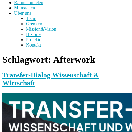
Raum anmieten
Mitmachen
Über uns
Team
Gremien
Mission&Vision
Historie
Projekte
Kontakt
Schlagwort:
Afterwork
Transfer-Dialog Wissenschaft &
Wirtschaft